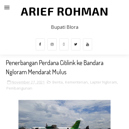
ARIEF ROHMAN
Bupati Blora
Penerbangan Perdana Citilink ke Bandara
Ngloram Mendarat Mulus
November 27, 2021
Berita
,
Kementerian
,
Lapter Ngloram
,
Pembangunan