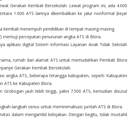
 lewat Gerakan Kembali Bersekolah. Lewat program ini, ada 4.000
ntara 1.000 ATS lainnya dikembalikan ke jalur nonformal (kejar
isa kembali menempuh pendidikan di tempat masing-masing.
ef) memuji percepatan penurunan angka ATS di Blora.
ya aplikasi digital Sistem Informasi Layanan Anak Tidak Sekolah
diki nama, rumah dan alamat ATS untuk memudahkan Pemkab Blora
panye Gerakan Kembali Bersekolah.
si angka ATS, beberapa tetangga kabupaten, seperti Kabupaten
an ATS ke Kabupaten Blora.
 Grobogan jauh lebih tinggi, yakni 7.500 ATS, kemudian disusul
kah-langkah serius untuk meminimalisasi jumlah ATS di Blora.
vitas dalam mengambil kebijakan. Dengan begitu, tidak mustahil