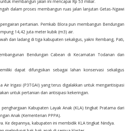
 untuk membangun jalan ini mencapai Rp 53 miliar.
engah dalam proses membangun ruas jalan lanjutan Getas-Ngawi
na pengairan pertanian. Pemkab Blora pun membangun Bendungan
ung 14,42 juta meter kubik (m3) air.
sawah dan ladang di tiga kabupaten sekaligus, yakni Rembang, Pati,
es pembangunan Bendungan Cabean di Kecamatan Todanan dan
miliki dapat difungsikan sebagai lahan konservasi sekaligus
 Air Irigasi (P3TGAI) yang terus digalakkan untuk mengantisipasi
kan untuk pertanian dan antisipasi kekeringan.
n penghargaan Kabupaten Layak Anak (KLA) tingkat Pratama dari
ngan Anak (Kementerian PPPA).
a. Ke depannya, kabupaten ini membidik KLA tingkat Nindya.
n melindungi hak-hak anak di semua klaster.