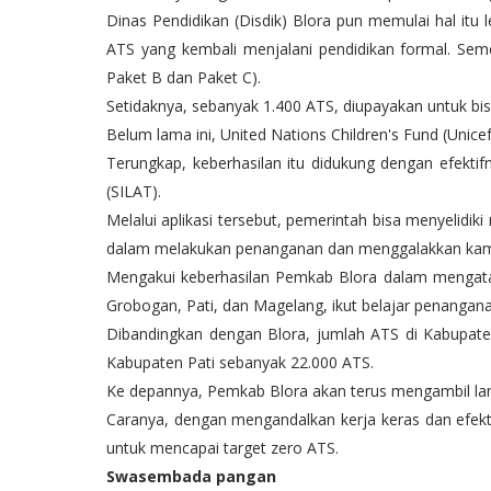
Dinas Pendidikan (Disdik) Blora pun memulai hal itu
ATS yang kembali menjalani pendidikan formal. Seme
Paket B dan Paket C).
Setidaknya, sebanyak 1.400 ATS, diupayakan untuk b
Belum lama ini, United Nations Children's Fund (Unic
Terungkap, keberhasilan itu didukung dengan efektifn
(SILAT).
Melalui aplikasi tersebut, pemerintah bisa menyeli
dalam melakukan penanganan dan menggalakkan kam
Mengakui keberhasilan Pemkab Blora dalam mengata
Grobogan, Pati, dan Magelang, ikut belajar penangan
Dibandingkan dengan Blora, jumlah ATS di Kabupaten
Kabupaten Pati sebanyak 22.000 ATS.
Ke depannya, Pemkab Blora akan terus mengambil lang
Caranya, dengan mengandalkan kerja keras dan efekti
untuk mencapai target zero ATS.
Swasembada pangan