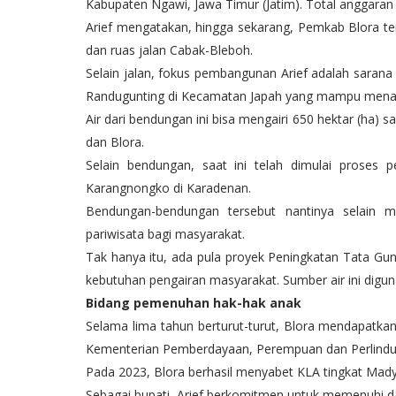
Kabupaten Ngawi, Jawa Timur (Jatim). Total anggaran
Arief mengatakan, hingga sekarang, Pemkab Blora t
dan ruas jalan Cabak-Bleboh.
Selain jalan, fokus pembangunan Arief adalah sara
Randugunting di Kecamatan Japah yang mampu menamp
Air dari bendungan ini bisa mengairi 650 hektar (ha) 
dan Blora.
Selain bendungan, saat ini telah dimulai pros
Karangnongko di Karadenan.
Bendungan-bendungan tersebut nantinya selain me
pariwisata bagi masyarakat.
Tak hanya itu, ada pula proyek Peningkatan Tata Guna
kebutuhan pengairan masyarakat. Sumber air ini diguna
Bidang pemenuhan hak-hak anak
Selama lima tahun berturut-turut, Blora mendapatka
Kementerian Pemberdayaan, Perempuan dan Perlindu
Pada 2023, Blora berhasil menyabet KLA tingkat Mady
Sebagai bupati, Arief berkomitmen untuk memenuhi da