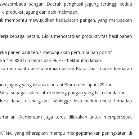
 swasembada pangan. Daerah penghasil jagung tertinggi kedua
liki produksi jagung dan padi melimpah.
 untuk membantu mewujudkan kedaulatan pangan, yang merupakan
ja sebagai petani, Blora mencatatkan produktivitas hasil panen
gka panen padi terus menunjukkan pertumbuhan positif.
 470.880 ton beras dari 96.972 hektar (ha) lahan.
a bisa membantu perekonomian petani Blora saat musim kemarau
nen jagung yang ditanam petani Blora mencapai 429 ton.
 Blora sebagai salah satu lumbung pangan yang bisa diandalkan.
ora dapat disinergikan, sehingga bisa berkontribusi terhadap
rtanian (Kementan) juga terus dilakukan untuk mempercepat
n KTNA, yang diharapkan mampu mengoptimalkan peningkatan di