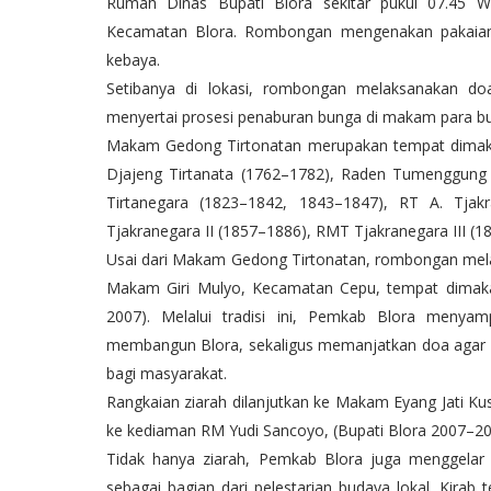
Rumah Dinas Bupati Blora sekitar pukul 07.45
Kecamatan Blora. Rombongan mengenakan pakaia
kebaya.
Setibanya di lokasi, rombongan melaksanakan do
menyertai prosesi penaburan bunga di makam para bu
Makam Gedong Tirtonatan merupakan tempat dimak
Djajeng Tirtanata (1762–1782), Raden Tumenggung
Tirtanegara (1823–1842, 1843–1847), RT A. Tjak
Tjakranegara II (1857–1886), RMT Tjakranegara III (1
Usai dari Makam Gedong Tirtonatan, rombongan mel
Makam Giri Mulyo, Kecamatan Cepu, tempat dimaka
2007). Melalui tradisi ini, Pemkab Blora menya
membangun Blora, sekaligus memanjatkan doa agar 
bagi masyarakat.
Rangkaian ziarah dilanjutkan ke Makam Eyang Jati Ku
ke kediaman RM Yudi Sancoyo, (Bupati Blora 2007–20
Tidak hanya ziarah, Pemkab Blora juga menggelar
sebagai bagian dari pelestarian budaya lokal. Kirab