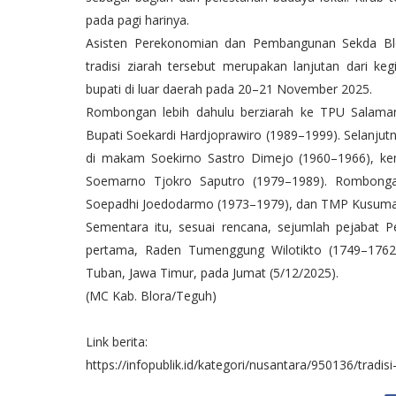
pada pagi harinya.
Asisten Perekonomian dan Pembangunan Sekda Blor
tradisi ziarah tersebut merupakan lanjutan dari 
bupati di luar daerah pada 20–21 November 2025.
Rombongan lebih dahulu berziarah ke TPU Salam
Bupati Soekardi Hardjoprawiro (1989–1999). Selanj
di makam Soekirno Sastro Dimejo (1960–1966), k
Soemarno Tjokro Saputro (1979–1989). Rombon
Soepadhi Joedodarmo (1973–1979), dan TMP Kusuma B
Sementara itu, sesuai rencana, sejumlah pejabat
pertama, Raden Tumenggung Wilotikto (1749–1762
Tuban, Jawa Timur, pada Jumat (5/12/2025).
(MC Kab. Blora/Teguh)
Link berita:
https://infopublik.id/kategori/nusantara/950136/tradisi