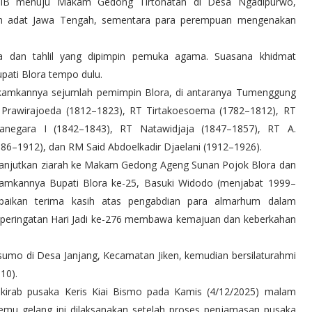
 WIB menuju Makam Gedong Tirtonatan di Desa Ngadipurwo,
n adat Jawa Tengah, sementara para perempuan mengenakan
a dan tahlil yang dipimpin pemuka agama. Suasana khidmat
pati Blora tempo dulu.
amkannya sejumlah pemimpin Blora, di antaranya Tumenggung
 Prawirajoeda (1812–1823), RT Tirtakoesoema (1782–1812), RT
ranegara I (1842–1843), RT Natawidjaja (1847–1857), RT A.
886–1912), dan RM Said Abdoelkadir Djaelani (1912–1926).
anjutkan ziarah ke Makam Gedong Ageng Sunan Pojok Blora dan
mkannya Bupati Blora ke-25, Basuki Widodo (menjabat 1999–
mpaikan terima kasih atas pengabdian para almarhum dalam
peringatan Hari Jadi ke-276 membawa kemajuan dan keberkahan
sumo di Desa Janjang, Kecamatan Jiken, kemudian bersilaturahmi
10).
 kirab pusaka Keris Kiai Bismo pada Kamis (4/12/2025) malam
 temu gelang ini dilaksanakan setelah proses penjamasan pusaka