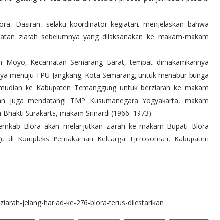
a, Dasiran, selaku koordinator kegiatan, menjelaskan bahwa
kegiatan ziarah sebelumnya yang dilaksanakan ke makam-makam
an Moyo, Kecamatan Semarang Barat, tempat dimakamkannya
utnya menuju TPU Jangkang, Kota Semarang, untuk menabur bunga
emudian ke Kabupaten Temanggung untuk berziarah ke makam
gan juga mendatangi TMP Kusumanegara Yogyakarta, makam
hakti Surakarta, makam Srinardi (1966–1973).
 Pemkab Blora akan melanjutkan ziarah ke makam Bupati Blora
), di Kompleks Pemakaman Keluarga Tjitrosoman, Kabupaten
-ziarah-jelang-harjad-ke-276-blora-terus-dilestarikan