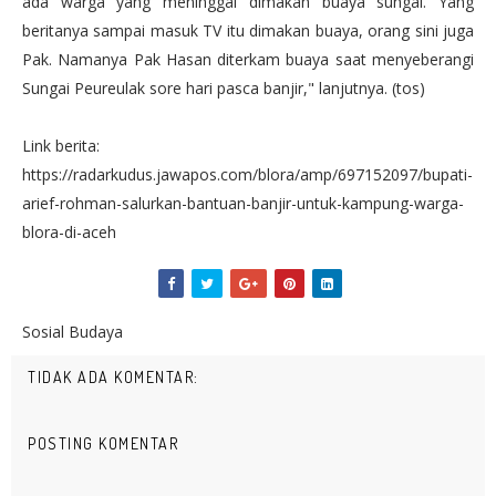
ada warga yang meninggal dimakan buaya sungai. Yang
beritanya sampai masuk TV itu dimakan buaya, orang sini juga
Pak. Namanya Pak Hasan diterkam buaya saat menyeberangi
Sungai Peureulak sore hari pasca banjir," lanjutnya. (tos)
Link berita:
https://radarkudus.jawapos.com/blora/amp/697152097/bupati-
arief-rohman-salurkan-bantuan-banjir-untuk-kampung-warga-
blora-di-aceh
Sosial Budaya
TIDAK ADA KOMENTAR:
POSTING KOMENTAR