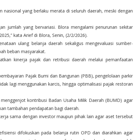
 nasional yang berlaku merata di seluruh daerah, meski dengan
n jumlah yang bervariasi. Blora mengalami penurunan sekitar
5,” kata Arief di Blora, Senin, (2/2/2026).
enataan ulang belanja daerah sekaligus mengevaluasi sumber-
ah beban masyarakat.
atkan kinerja pajak dan retribusi daerah melalui pemanfaatan
i pembayaran Pajak Bumi dan Bangunan (PBB), pengelolaan parkir
idak lagi menggunakan karcis, hingga optimalisasi pajak restoran
ga menggenjot kontribusi Badan Usaha Milik Daerah (BUMD) agar
ikan tambahan pendapatan bagi daerah.
 kerja sama dengan investor maupun pihak lain agar aset tersebut
efisiensi difokuskan pada belanja rutin OPD dan diarahkan agar