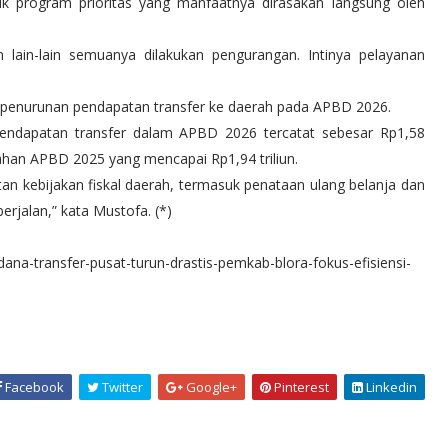
uk program prioritas yang manfaatnya dirasakan langsung oleh
 lain-lain semuanya dilakukan pengurangan. Intinya pelayanan
penurunan pendapatan transfer ke daerah pada APBD 2026.
ndapatan transfer dalam APBD 2026 tercatat sebesar Rp1,58
bahan APBD 2025 yang mencapai Rp1,94 triliun.
atan kebijakan fiskal daerah, termasuk penataan ulang belanja dan
rjalan,” kata Mustofa. (*)
dana-transfer-pusat-turun-drastis-pemkab-blora-fokus-efisiensi-
Facebook
Twitter
Google+
Pinterest
Linkedin