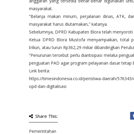
anggaran yang tersedia benar-benar digunakan unt
masyarakat.
“Belanja makan minum, perjalanan dinas, ATK, dan
masyarakat harus diutamakan,” katanya.
Sebelumnya, DPRD Kabupaten Blora telah menyoroti 
Ketua DPRD Blora Mustofa menyampaikan, total pe
triliun, atau turun Rp362,29 miliar dibandingkan Peru
“Penurunan tersebut perlu diantisipasi melalui pengu
penguatan PAD agar program pelayanan dasar tetap be
Link berita:
https://timesindonesia.co.id/peristiwa-daerah/576343/
opd-dan-digitalisasi
Share This:
Pemerintahan