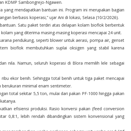
dan KDMP Sambongrejo-Ngawen.
ora yang mendapatkan bantuan ini. Program ini merupakan bagian
gan berbasis koperasi,” ujar Ani di lokasi, Selasa (10/2/2026).
bantuan. Satu paket terdiri atas delapan kolam bioflok berbentuk
l kolam yang diterima masing-masing koperasi mencapai 24 unit.
arana pendukung, seperti blower untuk aerasi, pompa air, genset
Sistem bioflok membutuhkan suplai oksigen yang stabil karena
 dan nila. Namun, seluruh koperasi di Blora memilih lele sebagai
0 ribu ekor benih. Sehingga total benih untuk tiga paket mencapai
nih berukuran minimal enam sentimeter.
an total sekitar 5,5 ton, mulai dari pakan PF-1000 hingga pakan
 katanya.
atkan efisiensi produksi. Rasio konversi pakan (feed conversion
itar 0,8:1, lebih rendah dibandingkan sistem konvensional yang