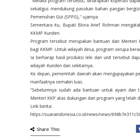
"Melalui program tersebut, diharapkan koperasi dap
sekaligus mendukung pasokan bahan pangan bergizi
Pemenuhan Gizi (SPPG)," ujarnya.
Sementara itu, Bupati Blora Arief Rohman mengatak
KKMP Kunden.
Program tersebut merupakan bantuan dari Menteri K
bagi KKMP. Untuk wilayah desa, program serupa ber
Ia berharap hasil produksi lele dari unit tersebut
wilayah Kunden dan sekitarnya.
Ke depan, pemerintah daerah akan mengupayakan pe
manfaatnya semakin luas.
“Sebelumnya sudah ada bantuan untuk ayam dan telu
Menteri KKP atas dukungan dan program yang telah dib
Link berita:
https://suaraindonesia.co.id/news/news/698b7e311c5
Share This: