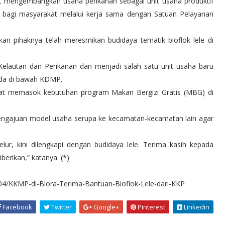
at mengembangkan usaha perikanan sebagai unit usaha produktif
 bagi masyarakat melalui kerja sama dengan Satuan Pelayanan
an pihaknya telah meresmikan budidaya tematik bioflok lele di
elautan dan Perikanan dan menjadi salah satu unit usaha baru
ada di bawah KDMP.
 dapat memasok kebutuhan program Makan Bergizi Gratis (MBG) di
ngajuan model usaha serupa ke kecamatan-kecamatan lain agar
r, kini dilengkapi dengan budidaya lele. Terima kasih kepada
erikan,” katanya. (*)
04/KKMP-di-Blora-Terima-Bantuan-Bioflok-Lele-dari-KKP
Facebook
Twitter
Google+
Pinterest
Linkedin