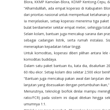
Blora, KKMP Kamolan-Blora, KDMP Kentong-Cepu, 
“Alhamdulillah, ada empat koperasi di Kabupaten Bl
dari prioritas nasional untuk memperkuat ketahanan pan
Ia menjelaskan, setiap koperasi menerima tiga paket 
bulat berdiameter sekitar empat meter, sehingga tota
Selain kolam, bantuan juga mencakup sarana dan pras
sebagai cadangan listrik, serta rumah instalasi. 
menerapkan kepadatan tebar tinggi.
Untuk komoditas, koperasi diberi pilihan antara lele
komoditas budidaya.
Dalam satu paket bantuan itu, kata dia, disalurkan 2
60 ribu ekor. Setiap kolam diisi sekitar 2.500 ekor be
“Bantuan juga mencakup pakan awal dan lanjutan deng
lanjutan yang disesuaikan dengan pertumbuhan ikan,”
Menurutnya, teknologi bioflok dinilai mampu meningk
ratio/FCR) pada sistem ini dapat ditekan hingga sek
umumnya 1:1.