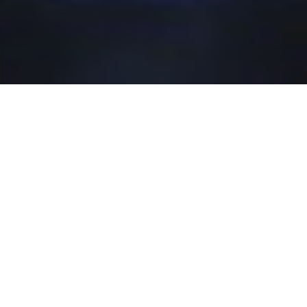
Sesarengan mBangun Blora
Maju dan Berkelanjutan