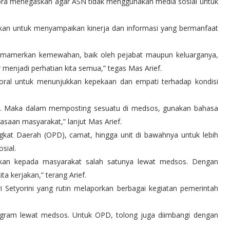
lora menegaskan agar ASN tidak menggunakan media sosial untuk
atkan untuk menyampaikan kinerja dan informasi yang bermanfaat
memamerkan kemewahan, baik oleh pejabat maupun keluarganya,
 menjadi perhatian kita semua,” tegas Mas Arief.
oral untuk menunjukkan kepekaan dan empati terhadap kondisi
. Maka dalam memposting sesuatu di medsos, gunakan bahasa
asaan masyarakat,” lanjut Mas Arief.
gkat Daerah (OPD), camat, hingga unit di bawahnya untuk lebih
sial.
orkan kepada masyarakat salah satunya lewat medsos. Dengan
a kerjakan,” terang Arief.
i Setyorini yang rutin melaporkan berbagai kegiatan pemerintah
ogram lewat medsos. Untuk OPD, tolong juga diimbangi dengan