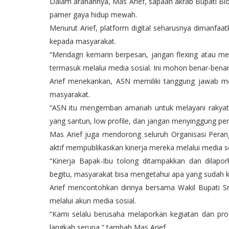
Dalam arahannya, Mas Arief, sapaan akrab Bupati B
pamer gaya hidup mewah.
Menurut Arief, platform digital seharusnya dimanfa
kepada masyarakat.
“Mendagri kemarin berpesan, jangan flexing atau 
termasuk melalui media sosial. Ini mohon benar-benar
Arief menekankan, ASN memiliki tanggung jawab m
masyarakat.
“ASN itu mengemban amanah untuk melayani rakyat
yang santun, low profile, dan jangan menyinggung per
Mas Arief juga mendorong seluruh Organisasi Peran
aktif mempublikasikan kinerja mereka melalui media so
“Kinerja Bapak-Ibu tolong ditampakkan dan dilap
begitu, masyarakat bisa mengetahui apa yang sudah kit
Arief mencontohkan dirinya bersama Wakil Bupati Sr
melalui akun media sosial.
“Kami selalu berusaha melaporkan kegiatan dan pr
langkah serupa,” tambah Mas Arief.