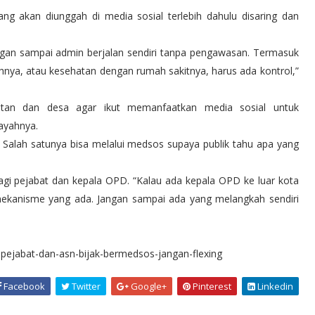
ang akan diunggah di media sosial terlebih dahulu disaring dan
ngan sampai admin berjalan sendiri tanpa pengawasan. Termasuk
hnya, atau kesehatan dengan rumah sakitnya, harus ada kontrol,”
tan dan desa agar ikut memanfaatkan media sosial untuk
ayahnya.
Salah satunya bisa melalui medsos supaya publik tahu apa yang
gi pejabat dan kepala OPD. “Kalau ada kepala OPD ke luar kota
 mekanisme yang ada. Jangan sampai ada yang melangkah sendiri
n-pejabat-dan-asn-bijak-bermedsos-jangan-flexing
Facebook
Twitter
Google+
Pinterest
Linkedin