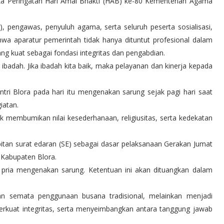
ka Peringatan Hari Amal Bhakti (HAB) ke-80 Kementerian Agama
 pengawas, penyuluh agama, serta seluruh peserta sosialisasi,
wa aparatur pemerintah tidak hanya dituntut profesional dalam
yang kuat sebagai fondasi integritas dan pengabdian.
badah. Jika ibadah kita baik, maka pelayanan dan kinerja kepada
ntri Blora pada hari itu mengenakan sarung sejak pagi hari saat
iatan.
k membumikan nilai kesederhanaan, religiusitas, serta kedekatan
itan surat edaran (SE) sebagai dasar pelaksanaan Gerakan Jumat
 Kabupaten Blora.
pria mengenakan sarung. Ketentuan ini akan dituangkan dalam
n semata penggunaan busana tradisional, melainkan menjadi
rkuat integritas, serta menyeimbangkan antara tanggung jawab