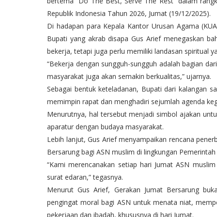
bertema “Do The Best, Serve The Rest” dalam rang
Republik Indonesia Tahun 2026, Jumat (19/12/2025).
Di hadapan para Kepala Kantor Urusan Agama (KUA),
Bupati yang akrab disapa Gus Arief menegaskan bah
bekerja, tetapi juga perlu memiliki landasan spiritual 
“Bekerja dengan sungguh-sungguh adalah bagian dari i
masyarakat juga akan semakin berkualitas,” ujarnya.
Sebagai bentuk keteladanan, Bupati dari kalangan sa
memimpin rapat dan menghadiri sejumlah agenda keg
Menurutnya, hal tersebut menjadi simbol ajakan untu
aparatur dengan budaya masyarakat.
Lebih lanjut, Gus Arief menyampaikan rencana penerb
Bersarung bagi ASN muslim di lingkungan Pemerintah
“Kami merencanakan setiap hari Jumat ASN muslim 
surat edaran,” tegasnya.
Menurut Gus Arief, Gerakan Jumat Bersarung buka
pengingat moral bagi ASN untuk menata niat, mempe
pekerjaan dan ibadah, khususnya di hari Jumat.