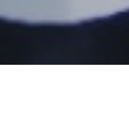
Sesarengan mBangun Blora
Maju dan Berkelanjutan