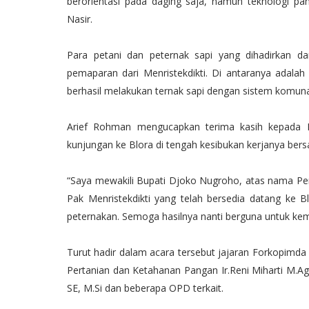
berorientasi pada daging saja, namun teknologi pa
Nasir.
Para petani dan peternak sapi yang dihadirkan d
pemaparan dari Menristekdikti. Di antaranya adala
berhasil melakukan ternak sapi dengan sistem komuna
Arief Rohman mengucapkan terima kasih kepada M
kunjungan ke Blora di tengah kesibukan kerjanya bers
“Saya mewakili Bupati Djoko Nugroho, atas nama P
Pak Menristekdikti yang telah bersedia datang ke
peternakan. Semoga hasilnya nanti berguna untuk kem
Turut hadir dalam acara tersebut jajaran Forkopimd
Pertanian dan Ketahanan Pangan Ir.Reni Miharti M.Ag
SE, M.Si dan beberapa OPD terkait.