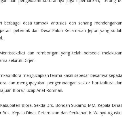
ngan dan pengelolaan kotorannya juga diperhatikan,” terang M.
ari berbagai desa tampak antusias dan senang mendengarkan
h petani peternak dari Desa Palon Kecamatan Jepon yang sudah
l.
enristekdikti dan rombongan yang telah bersedia melakukan
ama seluruh Dirjen.
emkab Blora mengucapkan terima kasih sebesar-besarnya kepada
 Blora dan mengupayakan pengembangan sektor hortikultura dan
ajuan Blora,” ucap Arief Rohman.
a Kabupaten Blora, Sekda Drs. Bondan Sukarno MM, Kepala Dinas
r.Bus, Kepala Dinas Peternakan dan Perikanan Ir. Wahyu Agustini