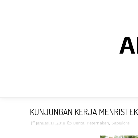
A
KUNJUNGAN KERJA MENRISTEKD
Januari 11, 2018
Berita
,
Peternakan
,
SapiBlora