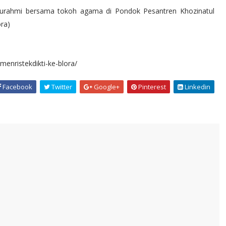
lahturahmi bersama tokoh agama di Pondok Pesantren Khozinatul
ra)
menristekdikti-ke-blora/
Facebook
Twitter
Google+
Pinterest
Linkedin