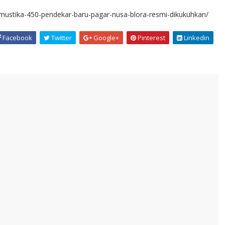
mustika-450-pendekar-baru-pagar-nusa-blora-resmi-dikukuhkan/
Facebook
Twitter
Google+
Pinterest
Linkedin