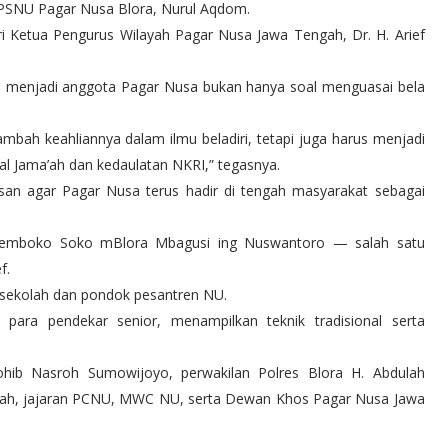
 PSNU Pagar Nusa Blora, Nurul Aqdom.
i Ketua Pengurus Wilayah Pagar Nusa Jawa Tengah, Dr. H. Arief
enjadi anggota Pagar Nusa bukan hanya soal menguasai bela
tambah keahliannya dalam ilmu beladiri, tetapi juga harus menjadi
l Jama’ah dan kedaulatan NKRI,” tegasnya.
san agar Pagar Nusa terus hadir di tengah masyarakat sebagai
gremboko Soko mBlora Mbagusi ing Nuswantoro — salah satu
f.
h-sekolah dan pondok pesantren NU.
i para pendekar senior, menampilkan teknik tradisional serta
Rohib Nasroh Sumowijoyo, perwakilan Polres Blora H. Abdulah
ah, jajaran PCNU, MWC NU, serta Dewan Khos Pagar Nusa Jawa