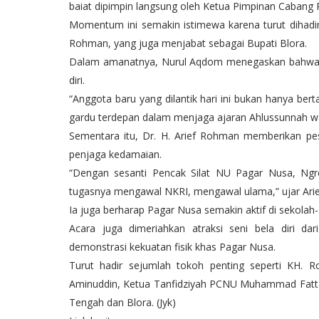
baiat dipimpin langsung oleh Ketua Pimpinan Cabang
Momentum ini semakin istimewa karena turut dihadir
Rohman, yang juga menjabat sebagai Bupati Blora.
Dalam amanatnya, Nurul Aqdom menegaskan bahwa m
diri.
“Anggota baru yang dilantik hari ini bukan hanya ber
gardu terdepan dalam menjaga ajaran Ahlussunnah wa
Sementara itu, Dr. H. Arief Rohman memberikan pe
penjaga kedamaian.
“Dengan sesanti Pencak Silat NU Pagar Nusa, N
tugasnya mengawal NKRI, mengawal ulama,” ujar Arie
Ia juga berharap Pagar Nusa semakin aktif di sekola
Acara juga dimeriahkan atraksi seni bela diri dar
demonstrasi kekuatan fisik khas Pagar Nusa.
Turut hadir sejumlah tokoh penting seperti KH. 
Aminuddin, Ketua Tanfidziyah PCNU Muhammad Fatt
Tengah dan Blora. (Jyk)