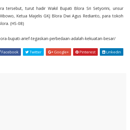
a tersebut, turut hadir Wakil Bupati Blora Sri Setyorini, unsur
ibowo, Ketua Majelis GKJ Blora Dwi Agus Redianto, para tokoh
lora. (HS-08)
-blora-bupati-arief-tegaskan-perbedaan-adalah-kekuatan-besar/
Facebook
Twitter
Google+
Pinterest
Linkedin