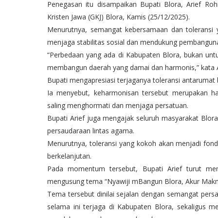
Penegasan itu disampaikan Bupati Blora, Arief R
Kristen Jawa (GKJ) Blora, Kamis (25/12/2025).
Menurutnya, semangat kebersamaan dan toleransi y
menjaga stabilitas sosial dan mendukung pembangun
“Perbedaan yang ada di Kabupaten Blora, bukan unt
membangun daerah yang damai dan harmonis,” kata Arie
Bupati mengapresiasi terjaganya toleransi antarumat 
Ia menyebut, keharmonisan tersebut merupakan ha
saling menghormati dan menjaga persatuan.
Bupati Arief juga mengajak seluruh masyarakat Bl
persaudaraan lintas agama.
Menurutnya, toleransi yang kokoh akan menjadi fon
berkelanjutan.
Pada momentum tersebut, Bupati Arief turut men
mengusung tema “Nyawiji mBangun Blora, Akur Makm
Tema tersebut dinilai sejalan dengan semangat pers
selama ini terjaga di Kabupaten Blora, sekaligus