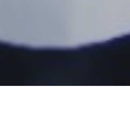
Sesarengan mBangun Blora
Maju dan Berkelanjutan